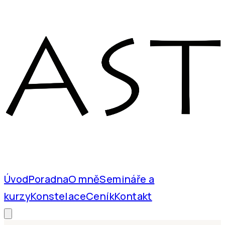
Úvod
Poradna
O mně
Semináře a
kurzy
Konstelace
Ceník
Kontakt