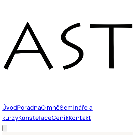
Úvod
Poradna
O mně
Semináře a
kurzy
Konstelace
Ceník
Kontakt