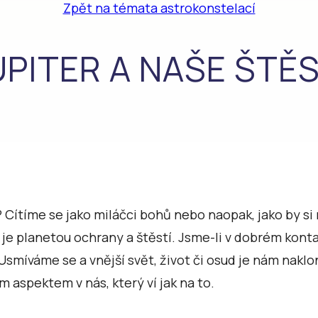
Zpět na témata astrokonstelací
UPITER A NAŠE ŠTĚS
 Cítíme se jako miláčci bohů nebo naopak, jako by si 
, je planetou ochrany a štěstí. Jsme-li v dobrém kont
 Usmíváme se a vnější svět, život či osud je nám nak
 aspektem v nás, který ví jak na to.