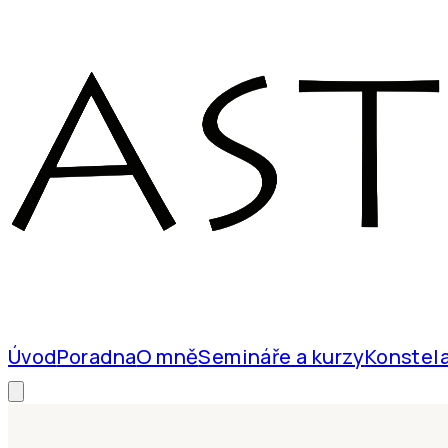
Úvod
Poradna
O mně
Semináře a kurzy
Konstel