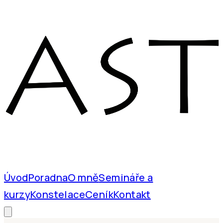
Úvod
Poradna
O mně
Semináře a
kurzy
Konstelace
Ceník
Kontakt