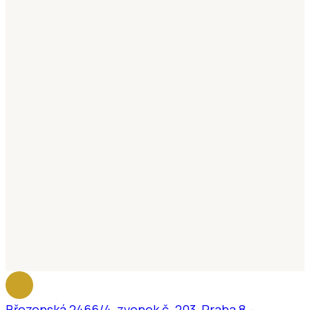
Březenská 2466/4, zvonek č. 203, Praha 8 –