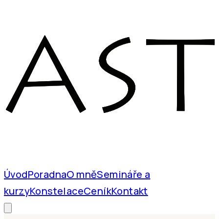
Úvod
Poradna
O mně
Semináře a
kurzy
Konstelace
Ceník
Kontakt