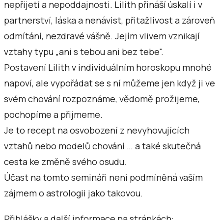
nepřijetí a nepoddajnosti. Lilith přináší úskalí i v
partnerství, láska a nenávist, přitažlivost a zároveň
odmítání, nezdravé vášně. Jejím vlivem vznikají
vztahy typu „ani s tebou ani bez tebe".
Postavení Lilith v individuálním horoskopu mnohé
napoví, ale vypořádat se s ní můžeme jen když ji ve
svém chování rozpoznáme, vědomě prožijeme,
pochopíme a přijmeme.
Je to recept na osvobození z nevyhovujících
vztahů nebo modelů chování … a také skutečná
cesta ke změně svého osudu.
Účast na tomto semináři není podmíněná vaším
zájmem o astrologii jako takovou.
Přihlášky a další informace na stránkách: