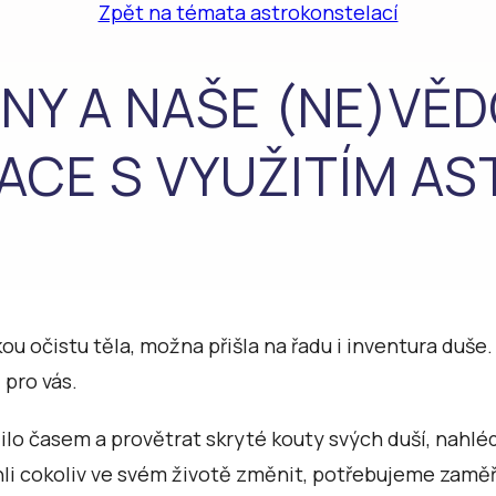
Zpět na témata astrokonstelací
NY A NAŠE (NE)VĚ
ACE S VYUŽITÍM AS
kou očistu těla, možna přišla na řadu i inventura duš
 pro vás.
o časem a provětrat skryté kouty svých duší, nahléd
 cokoliv ve svém životě změnit, potřebujeme zaměřit