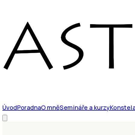
Úvod
Poradna
O mně
Semináře a kurzy
Konstel